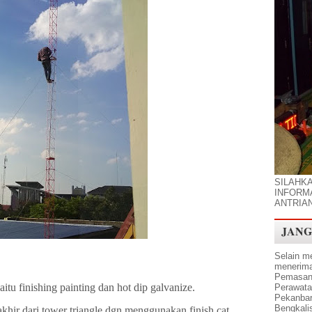
SILAHK
INFORMA
ANTRIA
JANG
Selain me
menerima 
Pemasang
aitu finishing painting dan hot dip galvanize.
Perawata
Pekanbar
Bengkalis,
 akhir dari tower triangle dgn menggunakan finish cat,