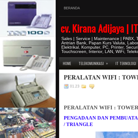
BERANDA
cv. Kirana Adijaya | 
Sales | Service | Maintenance | PABX,
Antrian Bank, Papan Kurs Valuta, Labo
Elektrikal, Komputer, PC, Printer, Secur
Touchscreen, Interior, LAN, WiFi, Tele
»
HOME
TELEKOMUNIKASI
IT TEKNOLOGI
PERALATAN WIFI : TOW
01.23
PERALATAN WIFI : TOWER
PENGADAAN DAN PEMBUATAN
/ TRIANGLE