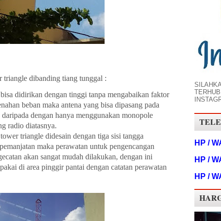
 triangle dibanding tiang tunggal :
SILAHK
TERHUB
isa didirikan dengan tinggi tanpa mengabaikan faktor
INSTAG
enahan beban maka antena yang bisa dipasang pada
yak daripada dengan hanya menggunakan monopole
TELE
ng radio diatasnya.
wer triangle didesain dengan tiga sisi tangga
HP / W
pemanjatan maka perawatan untuk pengencangan
gecatan akan sangat mudah dilakukan, dengan ini
HP / W
ipakai di area pinggir pantai dengan catatan perawatan
HP / W
HARG