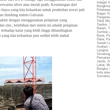
Indagiri 
rwarna silver atau merah putih. Keuntungan dari
Bangkina
h biaya yang kita keluarkan untuk pembelian tower jadi
Pelalawan
Bagan Si
n finishing sistem Galvanis.
Pangaraia
l akhir dengan menggunakan pelapisan yang
Teluk Mer
Tandun, 
 zinc, kelebihan dari sistem ini adalah pelapisan
Batam, T
erhadap karat yang lebih tinggi dibandingkan
Sumbar, 
a yang kita keluarkan pun sedikit lebih mahal
Barat, P
Datar, P
Sawah Lu
Asahan, 
Langkat, 
Simalung
Pematang
Jambi, S
Lahat, Mu
Bangka, 
kota ata
Sumatera