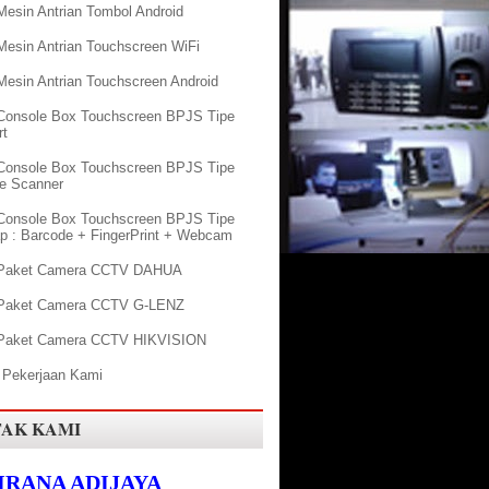
Mesin Antrian Tombol Android
Mesin Antrian Touchscreen WiFi
Mesin Antrian Touchscreen Android
Console Box Touchscreen BPJS Tipe
rt
Console Box Touchscreen BPJS Tipe
e Scanner
Console Box Touchscreen BPJS Tipe
p : Barcode + FingerPrint + Webcam
 Paket Camera CCTV DAHUA
 Paket Camera CCTV G-LENZ
Paket Camera CCTV HIKVISION
 Pekerjaan Kami
AK KAMI
KIRANA ADIJAYA