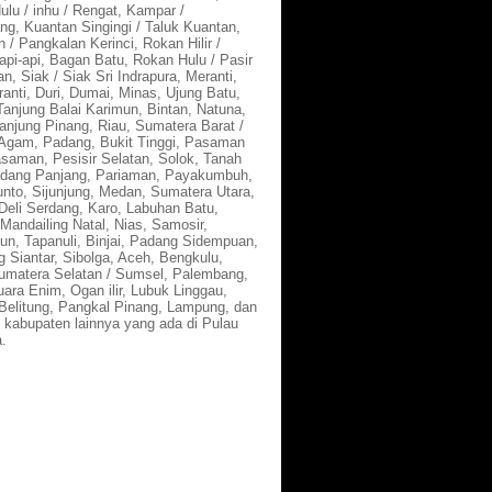
Hulu / inhu / Rengat, Kampar /
ng, Kuantan Singingi / Taluk Kuantan,
 / Pangkalan Kerinci, Rokan Hilir /
api-api, Bagan Batu, Rokan Hulu / Pasir
n, Siak / Siak Sri Indrapura, Meranti,
anti, Duri, Dumai, Minas, Ujung Batu,
Tanjung Balai Karimun, Bintan, Natuna,
anjung Pinang, Riau, Sumatera Barat /
Agam, Padang, Bukit Tinggi, Pasaman
asaman, Pesisir Selatan, Solok, Tanah
adang Panjang, Pariaman, Payakumbuh,
nto, Sijunjung, Medan, Sumatera Utara,
Deli Serdang, Karo, Labuhan Batu,
Mandailing Natal, Nias, Samosir,
un, Tapanuli, Binjai, Padang Sidempuan,
 Siantar, Sibolga, Aceh, Bengkulu,
umatera Selatan / Sumsel, Palembang,
ara Enim, Ogan ilir, Lubuk Linggau,
Belitung, Pangkal Pinang, Lampung, dan
u kabupaten lainnya yang ada di Pulau
.