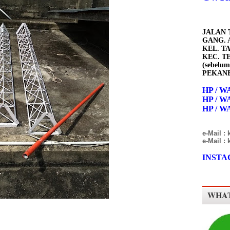
JALAN 
GANG. A
KEL. T
KEC. T
(sebelum
PEKANB
HP / WA
HP / WA
HP / WA
e-Mail :
e-Mail :
INSTAG
WHAT