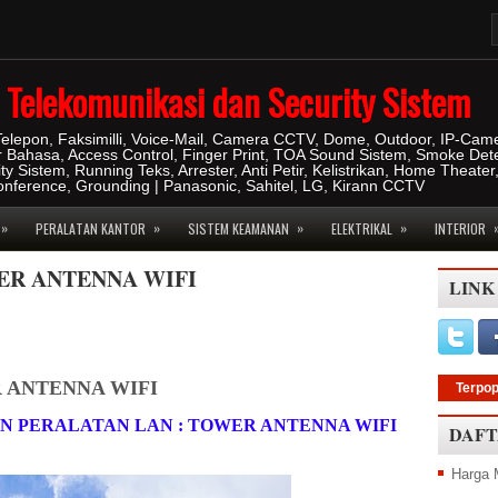
IT Telekomunikasi dan Security Sistem
 Telepon, Faksimilli, Voice-Mail, Camera CCTV, Dome, Outdoor, IP-Cam
r Bahasa, Access Control, Finger Print, TOA Sound Sistem, Smoke Dete
ity Sistem, Running Teks, Arrester, Anti Petir, Kelistrikan, Home Theater
konference, Grounding | Panasonic, Sahitel, LG, Kirann CCTV
»
»
»
»
PERALATAN KANTOR
SISTEM KEAMANAN
ELEKTRIKAL
INTERIOR
ER ANTENNA WIFI
LINK
 ANTENNA WIFI
Terpop
 PERALATAN LAN : TOWER ANTENNA WIFI
DAFT
Harga 