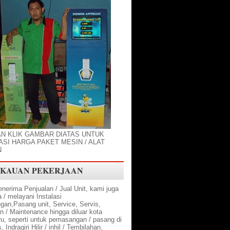
AN KLIK GAMBAR DIATAS UNTUK
SI HARGA PAKET MESIN / ALAT
N
KAUAN PEKERJAAN
nerima Penjualan / Jual Unit, kami juga
/ melayani Instalasi
an,Pasang unit, Service, Servis,
n / Maintenance hingga diluar kota
u, seperti untuk pemasangan / pasang di
 Indragiri Hilir / inhil / Tembilahan,