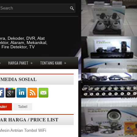
era, Dekoder, DVR, Alat
ktor, Alaram, Mekanikal,
, Fire Detektor, TV
»
»
»
HARGA PAKET
TENTANG KAMI
 MEDIA SOSIAL
uler
Tabel
AR HARGA / PRICE LIST
Mesin Antrian Tombol WiFi