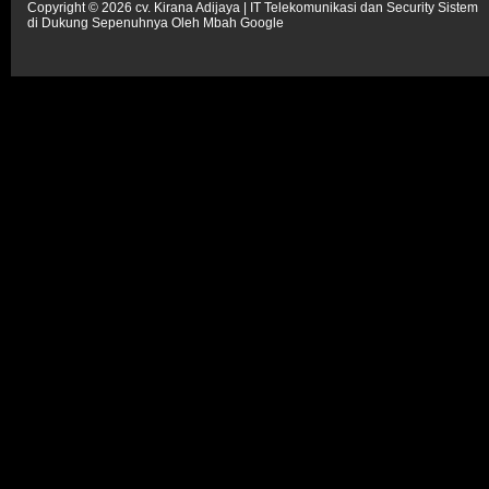
Copyright ©
2026
cv. Kirana Adijaya | IT Telekomunikasi dan Security Sistem
di Dukung Sepenuhnya Oleh
Mbah Google