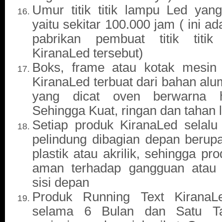
Umur titik titik lampu Led yan
yaitu sekitar 100.000 jam ( ini ad
pabrikan pembuat titik tit
KiranaLed tersebut)
Boks, frame atau kotak mesin
KiranaLed terbuat dari bahan alu
yang dicat oven berwarna h
Sehingga Kuat, ringan dan tahan 
Setiap produk KiranaLed selalu 
pelindung dibagian depan berup
plastik atau akrilik, sehingga pr
aman terhadap gangguan atau 
sisi depan
Produk Running Text KiranaLe
selama 6 Bulan dan Satu Ta